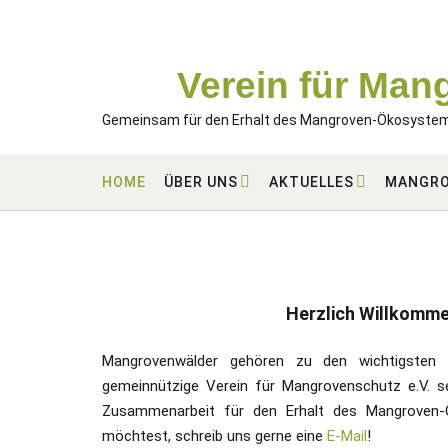
Skip
to
content
Verein für Man
Gemeinsam für den Erhalt des Mangroven-Ökosyste
HOME
ÜBER UNS
AKTUELLES
MANGR
Herzlich Willkommen
Mangrovenwälder gehören zu den wichtigsten
gemeinnützige Verein für Mangrovenschutz e.V. set
Zusammenarbeit für den Erhalt des Mangroven-Ö
möchtest, schreib uns gerne eine
E-Mail
!