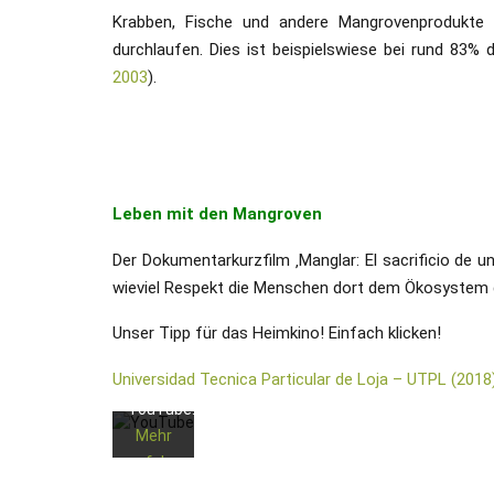
Krabben, Fische und andere Mangrovenprodukte 
durchlaufen. Dies ist beispielswiese b
ei rund 83% d
2003
).
Mit
dem
Leben mit den Mangroven
Laden
des
Der Dokumentarkurzfilm ‚Manglar: El sacrificio de un
Videos
wieviel Respekt die Menschen dort dem Ökosystem 
akzeptieren
Sie die
Unser Tipp für das Heimkino! Einfach klicken!
Datenschutzerklärung
Universidad Tecnica Particular de Loja – UTPL (2018) 
von
YouTube.
Mehr
erfahr
en