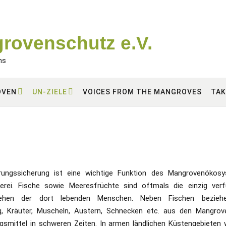
grovenschutz e.V.
ms
OVEN
UN-ZIELE
VOICES FROM THE MANGROVES
TAK
rungssicherung ist eine wichtige Funktion des Mangrovenökosy
rei. Fische sowie Meeresfrüchte sind oftmals die einzig verf
rgehen der dort lebenden Menschen. Neben Fischen bezieh
 Kräuter, Muscheln, Austern, Schnecken etc. aus den Mangrove
smittel in schweren Zeiten.
In armen ländlichen Küstengebieten