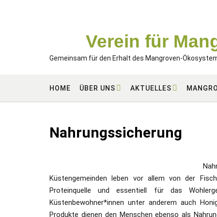
Skip
to
content
Verein für Man
Gemeinsam für den Erhalt des Mangroven-Ökosyste
HOME
ÜBER UNS
AKTUELLES
MANGR
Nahrungssicherung
Nah
Küstengemeinden leben vor allem von der Fische
Proteinquelle und essentiell für das Wohle
Küstenbewohner*innen unter anderem auch Honig,
Produkte dienen den Menschen ebenso als Nahrung