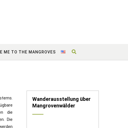
E ME TO THE MANGROVES
stems.
Wanderausstellung über
ügbare
Mangrovenwälder
en die
n. Die
 werden