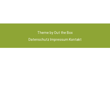
Theme by
Out the Box
Datenschutz
Impressum
Kontakt