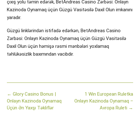
çıxış yolu təmin edərək, BetAndreas Casino Zərbəsi: Onlayn
Kazinoda Oynamaq üçün Güzgü Vasitəsilə Daxil Olun imkanını
yaradır.
Güzgü linklərindən istifadə edərkən, BetAndreas Casino
Zərbəsi: Onlayn Kazinoda Oynamaq üçün Güzgü Vasitəsilə
Daxil Olun üçün həmişə rəsmi mənbələri yoxlamaq
təhlükəsizlik baxımından vacibdir.
Post
←
Glory Casino Bonus |
1 Win European Ruletka
navigation
Onlayn Kazinoda Oynamaq
Onlayn Kazinoda Oynamaq –
Üçün Ən Yaxşı Təkliflər
Avropa Ruleti
→