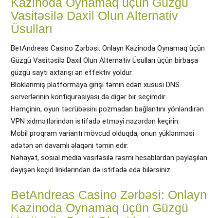
Kazinoda Oynamaq üçün Güzgü
Vasitəsilə Daxil Olun Alternativ
Üsulları
BetAndreas Casino Zərbəsi: Onlayn Kazinoda Oynamaq üçün
Güzgü Vasitəsilə Daxil Olun Alternativ Üsulları üçün birbaşa
güzgü saytı axtarışı ən effektiv yoldur.
Bloklanmış platformaya girişi təmin edən xüsusi DNS
serverlərinin konfiqurasiyası da digər bir seçimdir.
Həmçinin, oyun təcrübəsini pozmadan bağlantını yönləndirən
VPN xidmətlərindən istifadə etməyi nəzərdən keçirin.
Mobil proqram variantı mövcud olduqda, onun yüklənməsi
adətən ən davamlı əlaqəni təmin edir.
Nəhayət, sosial media vasitəsilə rəsmi hesablardan paylaşılan
dəyişən keçid linklərindən də istifadə edə bilərsiniz.
BetAndreas Casino Zərbəsi: Onlayn
Kazinoda Oynamaq üçün Güzgü