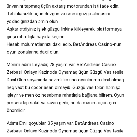
ünvanını tapmaq üçün axtarış motorundan istifadə edin.
Təhlükəsizlik üçün düzgün və rəsmi güzgü əlaqəsini
yoxladığınızdan əmin olun.
Aşkar etdiyiniz işlək güzgü linkinə klikləyərək, platformaya
girişi rahatlıqla həyata keçirin.
Hesab məlumatlarınızı daxil edib, BetAndreas Casino-nun
oyun zonalarına daxil olun.
Mənim adım Leyladır, 28 yaşım var. BetAndreas Casino
Zərbəsi: Onlayn Kazinoda Oynamaq üçün Güzgü Vasitəsilə
Daxil Olun sayəsində sevimli kazino oyunlarıma daxil olmaq
heç vaxt bu qədər asan olmayıb. Güzgü vasitələri həmişə
işləyir və mən öz hesabıma rahatlıqla bağlana bilirəm. Oyun
prosesi lap sakit və rəvan gedir, bu da mənim üçün çox
önəmlidir.
Adımı Emil qoyublar, 35 yaşım var. BetAndreas Casino
Zərbəsi: Onlayn Kazinoda Oynamaq üçün Güzgü Vasitəsilə