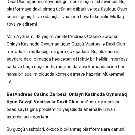
Daxil Olun açarının mövcudluğu mənim üçün əsl sevincdi. Bu,
platformaya daxil olmaq üçün ən etibarlı və tez üsuldur. Oyun
seçimi genişdir və ödənişlər vaxtında həyata keçirilir. Mütləq
tövsiyə edirəm!
Mən Aydınam, 42 yaşım var. BetAndreas Casino Zərbəsi:
Onlayn Kazinoda Oynamaq üçün Güzgü Vasitəsilə Daxil Olun
metodu ilə rastlaşdığıma görə çox şadam. Bu, bloklanmış
saytlara daxil olmaqda həqiqətən effektiv bir həlldir. İnterfeys
sadə və başa düşüləndir, müştəri dəstəyi komandası isə hər
hansı bir sualım olduqda kömək etməyə hazırdır. Mükəmməl
iş!
BetAndreas Casino Zərbəsi: Onlayn Kazinoda Oynamaq
üçün Güzgü Vasitəsilə Daxil Olun
sorğusu, oyunçuların
əsas sayta giriş problemləri yaşadıqda alternativ ünvan
axtardıqlarını göstərir.
Bu güzgü vasitələri, ölkədə bloklanmış platformalara qanuni