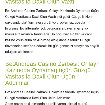
Vasitəsilə Daxil Olun Vaxtı
BetAndreas Casino Zərbəsi: Onlayn Kazinoda Oynamaq üçün
Güzgü Vasitəsilə Daxil Olun Vaxtı indi gəldi. Güzgü linkləri
sayəsində platformaya sürətli və problemsiz qoşula
bilərsiniz. Bu alternativ yol, oyunçulara davamlı giriş və
məsulsuz əyləncə təmin edir. Ən populyar slotlar və canlı
kazino oyunlarına daxil olmaq artıq daha asandır. Güzgü
ünvanından istifadə edərək, bu gün şansınızı sınayın və böyük
uduşları ələ keçirin.
BetAndreas Casino Zərbəsi: Onlayn
Kazinoda Oynamaq üçün Güzgü
Vasitəsilə Daxil Olun Üçün
Addımlar
BetAndreas Casino Zərbəsi: Onlayn Kazinoda Oynamaq üçün
Güzgü Vasitəsilə Daxil Olun Üçün Addımlar.
Əsas sayta daxil olmaqda çətinlik varsa, aktuəl güzgü