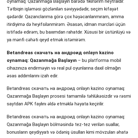
oynamaq: Qazanmağa Başlayın barədə fikirlərim neytraldır.
Tətbiqin işləməsi gözlənilən səviyyədədir, seçim kifayət
qədərdir. Qazanclarıma görə çox həyəcanlanmıram, amma
itirdiyimə də heyifsilənmirəm. Əsasən, idman mərcləri üçün
istifadə edirəm, bu baxımdan rahatdır. Xüsusi bir üstünlüyü və
ya mənfi cəhəti qeyd etmək istəmirəm.
Betandreas скачать на андроид onlayn kazino
oynamaq: Qazanmağa Başlayın
– bu platforma mobil
cihazınıza endirməyin və real pul oyunlarına daxil olmağın
əsas addımlarını izah edir.
Betandreas скачать на андроид onlayn kazino oynamaq:
Qazanmağa Başlayın prosesi tamamilə təhlükəsizdir və rəsmi
saytdan APK faylını əldə etməklə həyata keçirilir.
Betandreas скачать на андроид onlayn kazino oynamaq:
Qazanmağa Başlayın bölməsində tez-tez verilən suallar,
bonusların qeydiyyatı və ödəniş üsulları kimi mövzuları əhatə