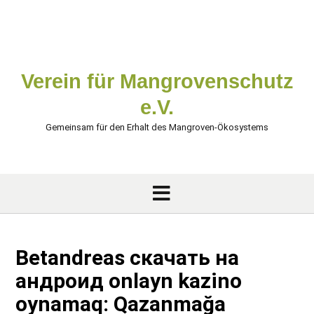
Skip
to
content
Verein für Mangrovenschutz
e.V.
Gemeinsam für den Erhalt des Mangroven-Ökosystems
Betandreas скачать на
андроид onlayn kazino
oynamaq: Qazanmağa