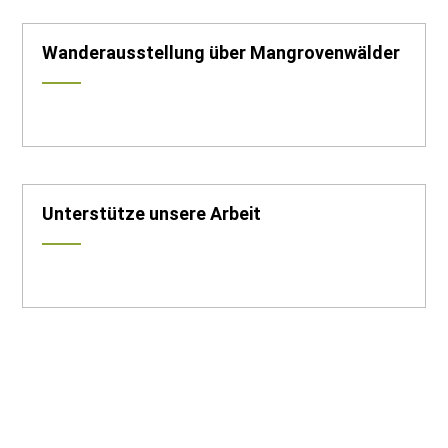
Wanderausstellung über Mangrovenwälder
Unterstütze unsere Arbeit