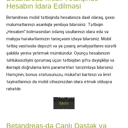
Hesabın İdarə Edilməsi
Betandreas mobil tətbiqində hesabınıza daxil olaraq, şəxsi
məlumatlarınızı asanlıqla yeniləyə bilərsiniz. Tətbiqin
„Hesabım“ bölməsindən ödəniş üsullarınızı idarə edə və
Mit
maliyyə hərəkətlərinizin tarixçəsini izləyə bilərsiniz. Mobil
dem
tətbiq vasitəsilə depozit və ya çıxarış əməliyyatlarını sürətli
Laden
şəkildə yerinə yetirmək mümkündür. Oyunçu hesabınızın
des
təhlükəsizliyini qorumaq üçün tətbiqdən şifrə dəyişikliyi və
Videos
ikietaplı doğrulama kimi parametrləri tənzimləyə bilərsiniz.
akzeptieren
Həmçinin, bonus statusunuzu, mükafat kartınızı və limit
Sie die
təyinatlarınızı da mobil cihazınızdan idarə etmək olduqca
Datenschutzerklärung
rahatdır.
von
YouTube.
Mehr
erfahr
en
Betandreas-də Canlı Dəstək və